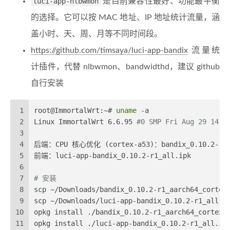
luci-app-nlbwmon
是目前兼容性最好、功能最平衡
的选择。它可以按 MAC 地址、IP 地址统计流量，涵
盖小时、天、周、月等不同时间段。
https://github.com/timsaya/luci-app-bandix
流量统
计插件，代替 nlbwmon、bandwidthd，建议 github
自行安装
1
root@ImmortalWrt:~# 
uname
 -a
2
Linux ImmortalWrt 6.6.95 
#0 SMP Fri Aug 29 14:1
3
4
后端：CPU 核心优化 (cortex-a53)：bandix_0.10.2-r1_a
5
前端：luci-app-bandix_0.10.2-r1_all.ipk
6
7
# 安装
8
scp ~/Downloads/bandix_0.10.2-r1_aarch64_cortex
9
scp ~/Downloads/luci-app-bandix_0.10.2-r1_all.i
10
opkg install ./bandix_0.10.2-r1_aarch64_cortex-
11
opkg install ./luci-app-bandix_0.10.2-r1_all.ip