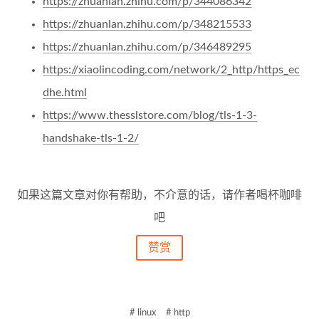
https://zhuanlan.zhihu.com/p/344086342
https://zhuanlan.zhihu.com/p/348215533
https://zhuanlan.zhihu.com/p/346489295
https://xiaolincoding.com/network/2_http/https_ec
dhe.html
https://www.thesslstore.com/blog/tls-1-3-
handshake-tls-1-2/
如果这篇文章对你有帮助，不介意的话，请作者喝杯咖啡
吧
赞赏
# linux
# http