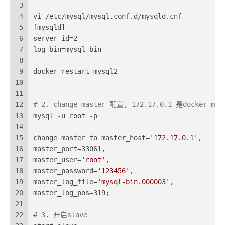
3
4
vi /etc/mysql/mysql.conf.d/mysqld.cnf
5
[mysqld]
6
server-id=2
7
log-bin=mysql-bin
8
9
docker restart mysql2
10
11
12
# 2. change master 配置, 172.17.0.1 是docker
13
mysql -u root -p
14
15
change master to master_host=
'172.17.0.1'
,
16
master_port=33061,
17
master_user=
'root'
,
18
master_password=
'123456'
,
19
master_log_file=
'mysql-bin.000003'
,
20
master_log_pos=319; 
21
22
# 3. 开启slave