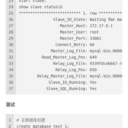
23
start slave;
24
show slave status\G
25
*************************** 1. row ************
26
               Slave_IO_State: Waiting 
for
 mast
27
                  Master_Host: 172.17.0.1
28
                  Master_User: root
29
                  Master_Port: 33061
30
                Connect_Retry: 60
31
              Master_Log_File: mysql-bin.000003
32
          Read_Master_Log_Pos: 649
33
               Relay_Log_File: 9339fdceb667-rel
34
                Relay_Log_Pos: 650
35
        Relay_Master_Log_File: mysql-bin.000003
36
             Slave_IO_Running: Yes
37
            Slave_SQL_Running: Yes
测试
1
# 主数据库创建
2
create database test_1;