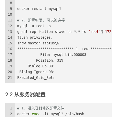
8
9
docker restart mysql1
10
11
# 2. 配置权限, 可以被连接
12
mysql -u root -p
13
grant replication slave on *.* to 
'root'
@
'172.1
14
flush privileges;
15
show master status\G
16
*************************** 1. row ************
17
           File: mysql-bin.000003
18
         Position: 319
19
     Binlog_Do_DB:
20
 Binlog_Ignore_DB:
21
Executed_Gtid_Set:
2.2 从服务器配置
1
# 1. 进入容器修改配置文件
2
docker 
exec
 -it mysql2 /bin/bash