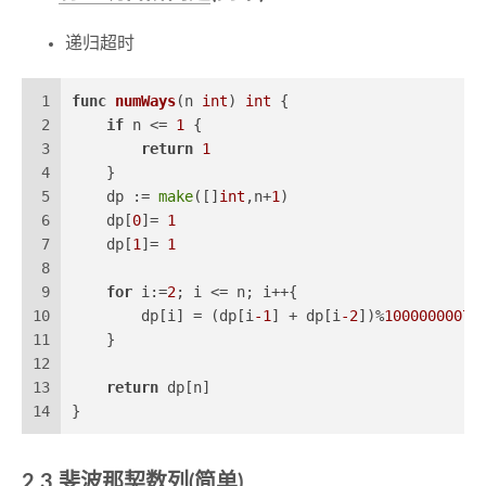
递归超时
1
func
numWays
(n 
int
)
int
 {
2
if
 n <= 
1
 {
3
return
1
4
    }
5
    dp := 
make
([]
int
,n+
1
)
6
    dp[
0
]= 
1
7
    dp[
1
]= 
1
8
9
for
 i:=
2
; i <= n; i++{
10
        dp[i] = (dp[i
-1
] + dp[i
-2
])%
1000000007
11
    }
12
13
return
 dp[n]
14
}
2.3
斐波那契数列
(简单)