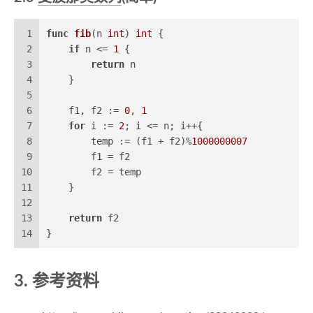
1
func
fib
(n 
int
)
int
 {
2
if
 n <= 
1
 {
3
return
 n
4
    }
5
6
    f1, f2 := 
0
, 
1
7
for
 i := 
2
; i <= n; i++{
8
        temp := (f1 + f2)%
1000000007
9
        f1 = f2
10
        f2 = temp
11
    }
12
13
return
 f2
14
}
3. 参考资料