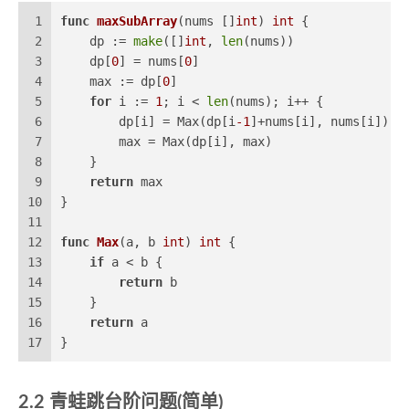
1
func
maxSubArray
(nums []
int
)
int
 {
2
    dp := 
make
([]
int
, 
len
(nums))
3
    dp[
0
] = nums[
0
]
4
    max := dp[
0
]
5
for
 i := 
1
; i < 
len
(nums); i++ {
6
        dp[i] = Max(dp[i
-1
]+nums[i], nums[i])
7
        max = Max(dp[i], max)
8
    }
9
return
 max
10
}
11
12
func
Max
(a, b 
int
)
int
 {
13
if
 a < b {
14
return
 b
15
    }
16
return
 a
17
}
2.2
青蛙跳台阶问题
(简单)