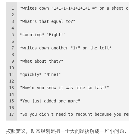
1
*writes down "1+1+1+1+1+1+1+1 =" on a sheet of 
2
3
"What's that equal to?"
4
5
*counting* "Eight!"
6
7
*writes down another "1+" on the left*
8
9
"What about that?"
10
11
*quickly* "Nine!"
12
13
"How'd you know it was nine so fast?"
14
15
"You just added one more"
16
17
"So you didn't need to recount because you reme
按照定义，动态规划是把一个大问题拆解成一堆小问题，