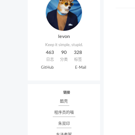
levon
Keep it simple, stupid.
463
90
328
日志
分类
标签
GitHub
E-Mail
链接
酷壳
程序员的喵
朱双印
东泽煮粥