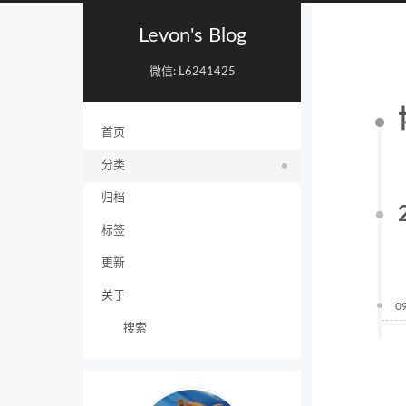
Levon's Blog
微信: L6241425
首页
分类
归档
标签
更新
关于
0
搜索